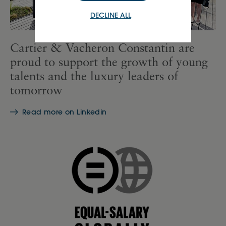
DECLINE ALL
Cartier & Vacheron Constantin are
proud to support the growth of young
talents and the luxury leaders of
tomorrow
Read more on Linkedin