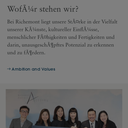
WofÃ¼r stehen wir?
Bei Richemont liegt unsere StÃ¤rke in der Vielfalt
unserer KÃ¼nste, kultureller EinflÃ¼sse,
menschlicher FÃ¤higkeiten und Fertigkeiten und
darin, unausgeschÃ¶pftes Potenzial zu erkennen
und zu fÃ¶rdern.
Ambition and Values