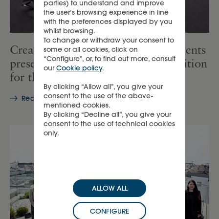
parties) to understand and improve
the user’s browsing experience in line
with the preferences displayed by you
whilst browsing.
To change or withdraw your consent to
Creative Academy Richemont's talents
some or all cookies, click on
“Configure”, or, to find out more, consult
present the "Secret Garden" exhibition
our
Cookie policy
.
for the Milan Design Week 2024
By clicking “Allow all”, you give your
consent to the use of the above-
Read more on Linkedin
mentioned cookies.
By clicking “Decline all”, you give your
consent to the use of technical cookies
only.
ALLOW ALL
CONFIGURE