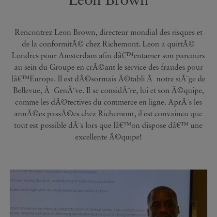
Rencontrez Leon Brown, directeur mondial des risques et
de la conformitÃ© chez Richemont. Leon a quittÃ©
Londres pour Amsterdam afin dâ€™entamer son parcours
au sein du Groupe en crÃ©ant le service des fraudes pour
lâ€™Europe. Il est dÃ©sormais Ã©tabli Ã notre siÃ¨ge de
Bellevue, Ã GenÃ¨ve. Il se considÃ¨re, lui et son Ã©quipe,
comme les dÃ©tectives du commerce en ligne. AprÃ¨s les
annÃ©es passÃ©es chez Richemont, il est convaincu que
tout est possible dÃ¨s lors que lâ€™on dispose dâ€™ une
excellente Ã©quipe!