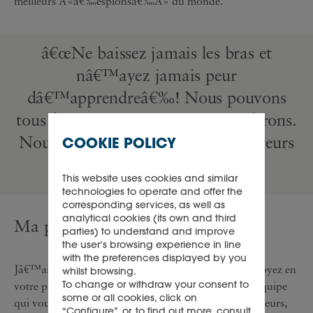
meilleurs Â«â€‰espionsâ€‰Â» du monde.
â€œNe baissez jamais les bras et
nâ€™ayez jamais peur
dâ€™apprendreâ€‰! Nous pouvons
tous faire des erreurs, et nous en ferons.
Nous devons reconnaÃ®tre ces erreurs
COOKIE POLICY
pour progresser.â€
This website uses cookies and similar
technologies to operate and offer the
corresponding services, as well as
analytical cookies (its own and third
Ma plus grande leÃ§on
parties) to understand and improve
the user’s browsing experience in line
with the preferences displayed by you
Jâ€™ai appris que si vous travaillez dur, que vous croyez en
whilst browsing.
To change or withdraw your consent to
votre projet et que vous avez un manager et une Ã©quipe
some or all cookies, click on
qui vous soutiennent, les rÃ©sultats suivront. Par ailleurs,
“Configure”, or, to find out more, consult