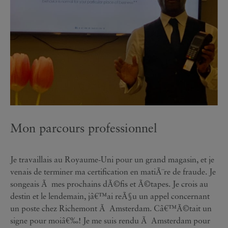
Mon parcours professionnel
Je travaillais au Royaume-Uni pour un grand magasin, et je
venais de terminer ma certification en matiÃ¨re de fraude. Je
songeais Ã mes prochains dÃ©fis et Ã©tapes. Je crois au
destin et le lendemain, jâ€™ai reÃ§u un appel concernant
un poste chez Richemont Ã Amsterdam. Câ€™Ã©tait un
signe pour moiâ€‰! Je me suis rendu Ã Amsterdam pour