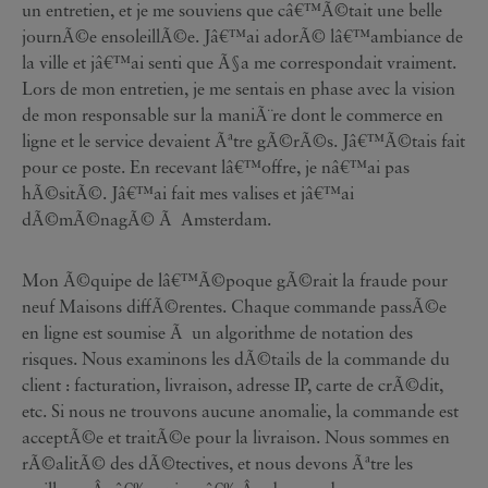
un entretien, et je me souviens que câ€™Ã©tait une belle
journÃ©e ensoleillÃ©e. Jâ€™ai adorÃ© lâ€™ambiance de
la ville et jâ€™ai senti que Ã§a me correspondait vraiment.
Lors de mon entretien, je me sentais en phase avec la vision
de mon responsable sur la maniÃ¨re dont le commerce en
ligne et le service devaient Ãªtre gÃ©rÃ©s. Jâ€™Ã©tais fait
pour ce poste. En recevant lâ€™offre, je nâ€™ai pas
hÃ©sitÃ©. Jâ€™ai fait mes valises et jâ€™ai
dÃ©mÃ©nagÃ© Ã Amsterdam.
Mon Ã©quipe de lâ€™Ã©poque gÃ©rait la fraude pour
neuf Maisons diffÃ©rentes. Chaque commande passÃ©e
en ligne est soumise Ã un algorithme de notation des
risques. Nous examinons les dÃ©tails de la commande du
client : facturation, livraison, adresse IP, carte de crÃ©dit,
etc. Si nous ne trouvons aucune anomalie, la commande est
acceptÃ©e et traitÃ©e pour la livraison. Nous sommes en
rÃ©alitÃ© des dÃ©tectives, et nous devons Ãªtre les